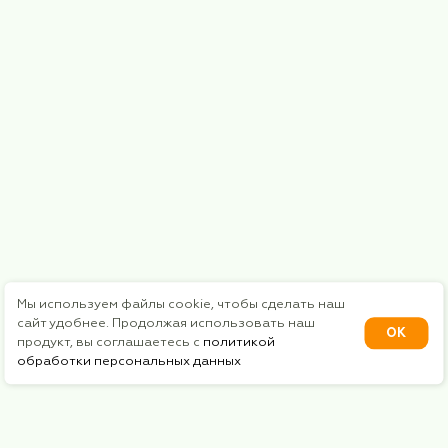
Курс валют
€ = 98.29₽
$ = 85.07₽
* Instagram - является продуктом компании "Met
признанной экстремистской организацией в Рос
Публичная оферта
Политика конфиденциальности
Сайт сделан: RA-Studio 2024
©2024 Бархатный Сезон. Все права защищены