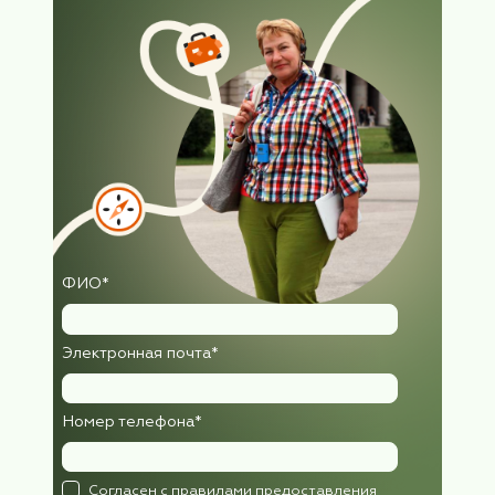
Подпишитесь
на рассылку,
узнавайте первыми
о новых турах и новостя
клуба!