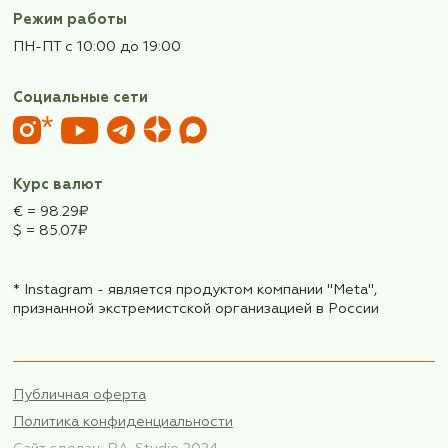
Наша компания
в Росреестре
Электронная почта
forafarmtravel@mail.ru
Номера телефонов