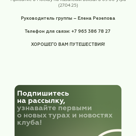
Зонт
Солнцезащитные очки
Удобную обувь и одежду (по сезону), голо
перчатки ( при необходимости)
Обратный выезд
Ульяновск - Москва
26 
(суббота)
2025 года
в 20:45
Прибытие в Москву на Казанский вокзал в 09
(27.04.25)
Руководитель группы – Елена Резеп
Телефон для связи: +7 965 386 78 
ХОРОШЕГО ВАМ ПУТЕШЕСТВИЯ!