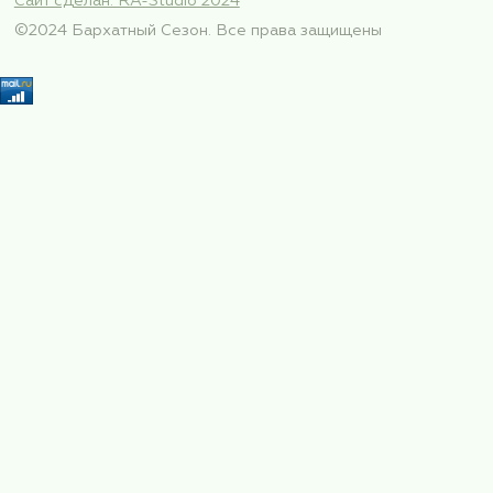
+7 (495) 772-99-77
+7 (965) 386-76-72 (многоканальный)
Адрес:
129626, г. Москва, Кулаков пер.,
дом 9, стр. 1
Как нас найти?
Режим работы
ПН-ПТ с 10:00 до 19:00
Социальные сети