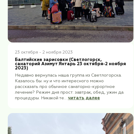
«Бархатный сезон»+Шри Ланка=любов
Жизнь — как вождение велосипеда. Чтобы
сохранить равновесие, ты должен двигатьс
(Альберт Эйнштейн) Десять дней в непре
движении сохранили равновесие и душевно
числе! Не уверена...
читать далее