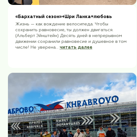
восхищения с одной европейской страной: 
прелестно, как в Швейцарии» или «Боже мо
красота-то какая, ну как в Швейцарии». В...
далее