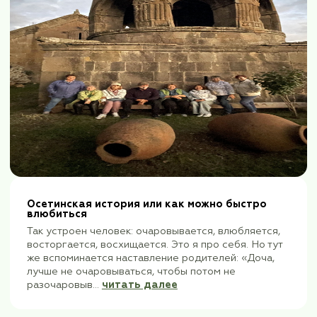
на «вторые майские» мне надо б
далее