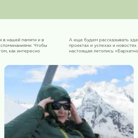
ОСТЬ"
еча остается в нашей памяти и в
А еще
 и теплыми воспоминаниями. Чтобы
проект
 заметки о том, как интересно
насто
ивило.