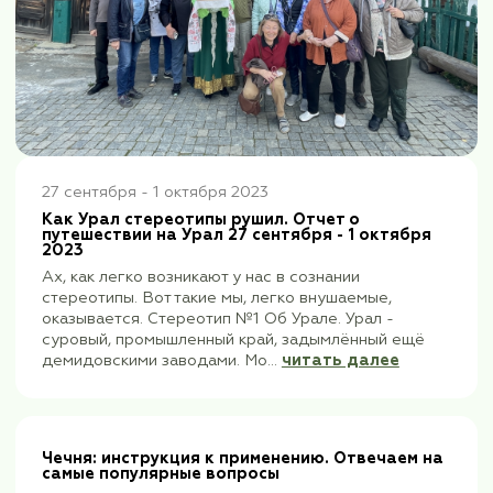
3-8 января 2024
ь
Рождество в Беларуси 2024:
руководителя группы
я.
Я открываю календарь…Январь 
рывном
поездка в новом году в Беларус
е в том
Шри-Ланка, и Байкал, полюбивш
что-то ещё новенькое и хорошее
читать далее