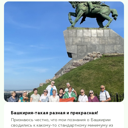
гда
Осетинская история или как
влюбиться
аушене,
Так устроен человек: очаровыва
ам
восторгается, восхищается. Это 
л, как же
же вспоминается наставление р
у поводу
лучше не очаровываться, чтобы
разочаровыв...
читать далее