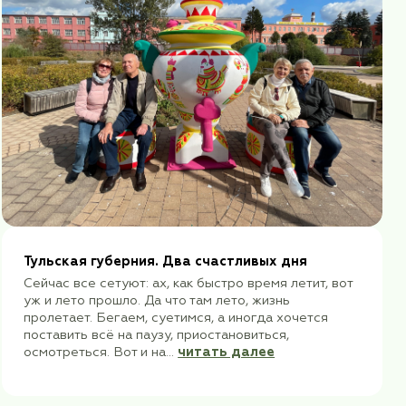
ыло ср...
читать