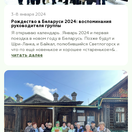
«Ах, всё
школьных уроков истории и геог
й,
в Уфу, сразу промелькнула мысль:
читать
должно было...
читать далее