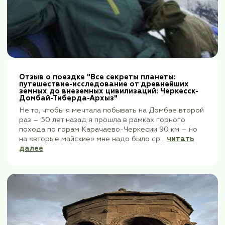
Отзыв о поездке "Все секрет
путешествие-исследование 
йте!
земных до внеземных цивилиз
Домбай-Тиберда-Архыз"
ой
 не
Не то, чтобы я мечтала побыват
раз – 50 лет назад я прошла в 
похода по горам Карачаево-Чер