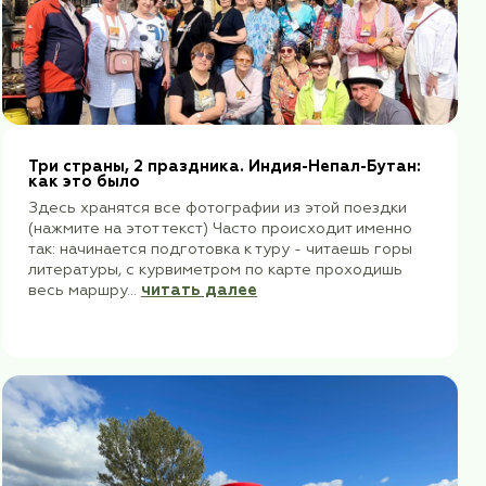
ы планеты:
Три страны, 2 праз
от древнейших
как это было
аций: Черкесск-
Здесь хранятся все 
(нажмите на этот тек
ь на Домбае второй
так: начинается подг
рамках горного
литературы, с курви
кесии 90 км – но
весь маршру...
читат