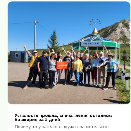
Wenn Engel reisen, scheint die Sonne: Ко
путешествуют ангелы, светит солнце.
Путешествуя по Кенигсбергу, отдыхая в Р
прогуливаясь по милым курортным городк
бывшей Пруссии, наш гид Владимир замети
нам повезло с погодой и вспомнил по этом
немецкую народ...
читать далее