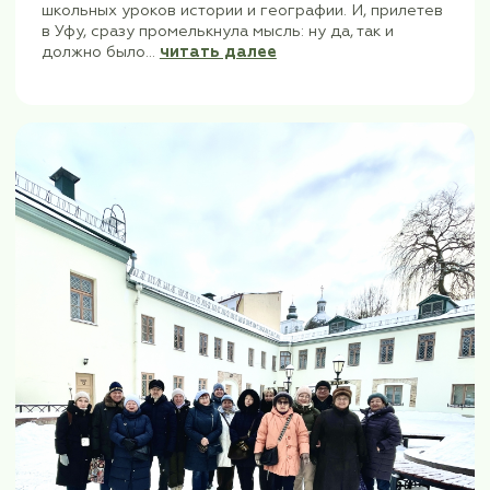
сь:
Башкирия-такая разная и пр
Признаюсь честно, что мои поз
ые
сводились к какому-то стандар