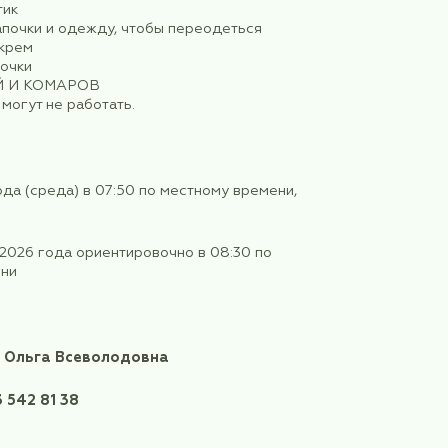
здывайте на регистрацию!
еобходимо иметь:
Паспорт РФ
нное удостоверение
ого медицинского страхования
ы (антисептики, бумажные и влажные салфетки)
 (ПРИМЕРНАЯ ТЕМПЕРАТУРА: ночь +18+19 градусо
нтальный: днем может быть жара, ночью - прохлад
ждевик /зонтик
и пляжные тапочки и одежду, чтобы переодеться
цезащитный крем
цезащитные очки
 ОТ КЛЕЩЕЙ И КОМАРОВ