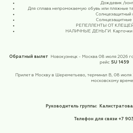
Пожалуйста, не опа
При себе н
Пенсио
Полис обязательн
Личную аптечку, средства гигиен
Удобную одежду и обувь (по погоде)
день +25 + 27) Климат резко – контине
До
Для сплава непромокаемую обувь ил
Солн
Солн
РЕПЕЛЛЕНТЫ