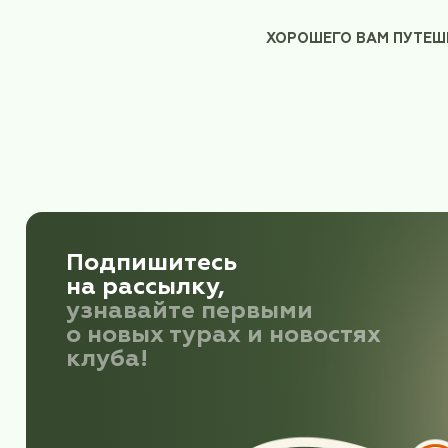
НАЛИЧНЫЕ ДЕНЬГИ.
Обратный вылет
Новокузнецк - Москва 08 и
ре
Прилет в Москву в Шереметьево,
терминал
москов
Руководитель группы: К
Телефон для с