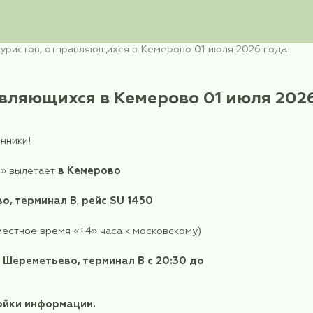
мация для туристов, отправляющихся в Кемерово
 отправляющихся в Кемеров
 путешественники!
хатный сезон» вылетает
в Кемерово
з Шереметьево, терминал В
,
рейс
SU 1450
о в 07:05 (местное время «+4» часа к московско