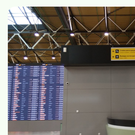
Сбор группы
01 июля (среда) 2026 года 
в центре зала вылето