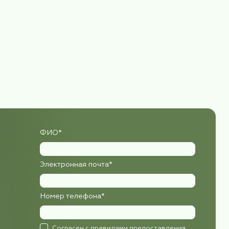
ени,
о