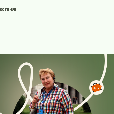
 Карточки могут не работать.
юля 2026 года (среда) в 07:50 по местному врем
йс
SU 1459
 В, 08 июля 2026 года ориентировочно в 08:30 п
скому времени
алистратова Ольга Всеволодовна
вязи +7 903 542 81 38