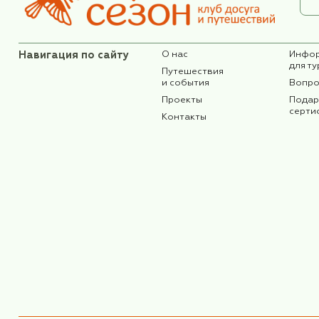
клуба!
Также, подписывайтесь
на нас в
телеграм!