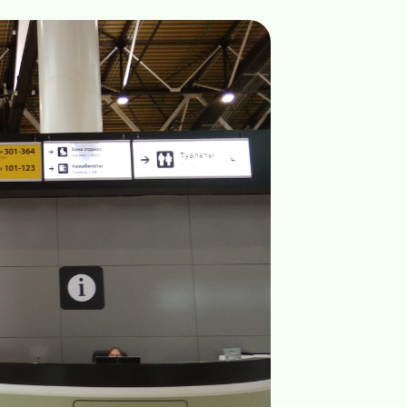
в аэропорту Шереметьево, терминал В с 20:30
20:45
в, около стойки информации.