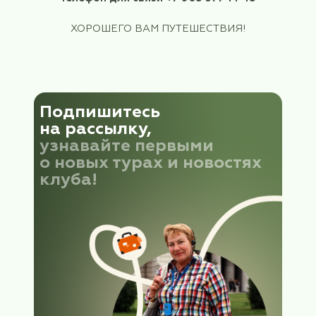
дождевик.
Обратный вылет
Элиста - Москва 24 мая 2026 (воскресенье) в 1
SU 1573
Прилет в Москву в аэропорт Шереметьево, Т
ориентировочно в 19:05
Руководитель группы: Городничева На
Телефон для связи +7 903 577 14 4