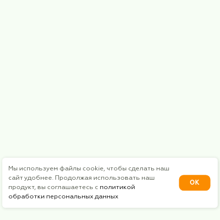
Курс валют
€ = 98.29₽
$ = 85.07₽
* Instagram - является продуктом компании "Met
признанной экстремистской организацией в Рос
Публичная оферта
Политика конфиденциальности
Сайт сделан: RA-Studio 2024
©2024 Бархатный Сезон. Все права защищены