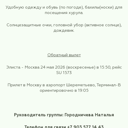
https://world-weather.ru
При себе необходимо иметь:
Паспорт РФ,
Личную аптечку,
Влажные и сухие салфетки – по маршруту вс
необорудованные (уличные деревянные) ту
Удобную одежду и обувь (по погоде), бахилы(
посещения хурула.
Солнцезащитные очки, головной убор (активное