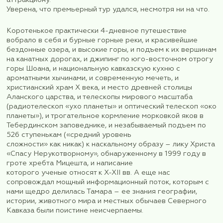
наше путешествие сократилось с пяти полноцен
до четырех. И, честно говоря, я не претендовала
мы их сможем увидеть, хоть они и стояли в про
тура. Однако каким-то непостижимым образом 
сопровождающим в рабочем порядке так удало
перекомпоновать программу, что ни один из ука
программе объектов в итоге не был упущен. Ча
некоторые объекты пятого дня мы осмотрели в 
в результате чего перед вылетом мы увидели в
и прекрасную соборную мечеть Абу Ханифы, и 
Храм-путешественник.
Я бы даже сказала, что программу мы перевыпо
стараниями Лилии. «Колесо обозрения работает
посмотреть на Черкесск с колеса обозрения!» –
она, и мы дружненько практически в полном сос
(группа у нас была 12 человек) побежали за ней 
аттракциону.