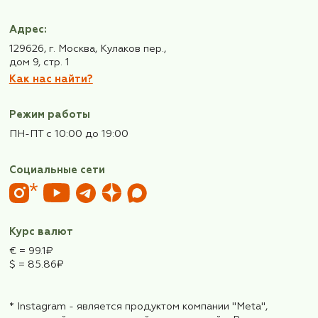
клуба!
ФИО*