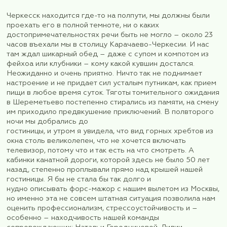
Шереметьево задержал практически все рейсы.
задержки рейсов продолжались, и наш самолет
не в 8 утра по расписанию, а
где-то около 16 часов. Соответственно, в Мине
Водах мы приземлились сильно вечером. Нас вс
Очень жизнерадостная и позитивная директор
принимающей стороны Лилия, экскурсовод, Там
водитель-ас Денис. Нам предстояло преодолет
примерно, 200 км до гостиницы в Домбае.
Черкесск находится где-то на полпути, мы дол
проехать его в полной темноте, ни о каких
достопримечательностях речи быть не могло – 
часов въехали мы в столицу Карачаево-Черкеси
там ждал шикарный обед – даже с супом и комп
фейхоа или клубники – кому какой кувшин доста
Неожиданно и очень приятно. Ничто так не под
настроение и не придает сил усталым путникам,