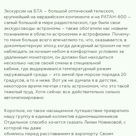
Уверена, что премьерный тур удался, несмотря н
Коротенькое практически 4-дневное путешест
вобрало в себя и бурные горные реки, и красив
бездонные озера, и высокие горы, и подъем к и
на канатных дорогах, и джипинг по юго-восточ
горы Шоана, и национальную кавказскую кухню 
ароматными хычинами, и современную мечеть, 
христианский храм X века, и место древней сто
Аланского царства, и телескопы мирового масш
(радиотелескоп «ухо планеты» и оптический тел
планеты»), и трогательное кормление морковкой
Тебердинском заповеднике, и незабываемый по
526 ступенькам («средний уровень
сложности» как никак) к наскальному образу – л
«Спасу Нерукотворному», обнаруженному в 199
гроте хребта Мицешта, и написание
которого ученые относят к X-XII вв. А еще нас