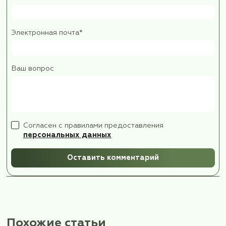
некоторое время мечтая стать астрономом, что 
тяжелый труд. Хотя сейчас все действительно с
автоматизировано.
Короткое, но такое насыщенное путешествие п
нашу группу в единый коллектив единомышленн
Отдельное спасибо хочется сказать Лилии Нови
которой мы даже
обнялись перед расставанием в аэропорту. Сво
позитивным настроем она помогала уставшим и
неуверенным преодолевать препятствия и себя,
неунывающая и находчивая, увлеченная
своей работой. Очень надеюсь встретиться на 
маршрутах!
Полюшкина Елена