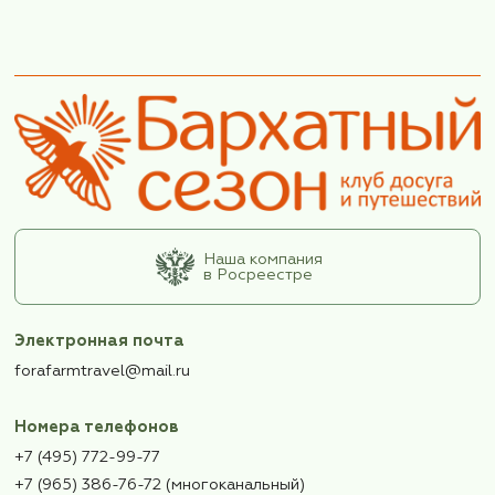
Wenn Engel reisen, scheint die Sonne: К
путешествуют ангелы, светит солнце.
читать далее
Смотреть все статьи
Подпишитесь
на рассылку,
узнавайте первыми
о новых турах и новостя