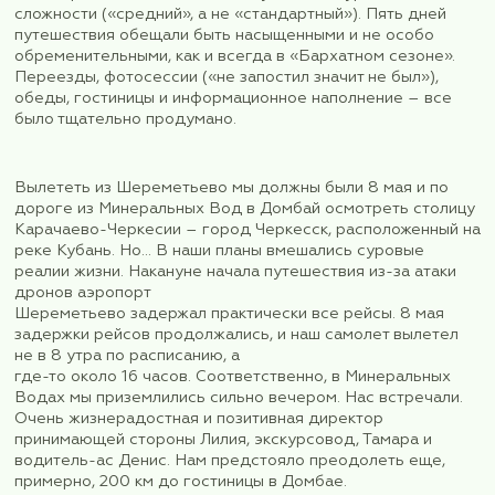
интригующим названием «Путешествие-исследо
древнейших земных до внеземных цивилизаций»
08.05.25 по 12.05.25 подходил мне и по формату,
датам, и по географическому расположению
достопримечательностей. Не пугал даже урове
сложности («средний», а не «стандартный»). Пя
путешествия обещали быть насыщенными и не 
обременительными, как и всегда в «Бархатном с
Переезды, фотосессии («не запостил значит не 
обеды, гостиницы и информационное наполнени
было тщательно продумано.
Вылететь из Шереметьево мы должны были 8 ма
дороге из Минеральных Вод в Домбай осмотрет
Карачаево-Черкесии – город Черкесск, распол
реке Кубань. Но… В наши планы вмешались сур
реалии жизни. Накануне начала путешествия из-
дронов аэропорт