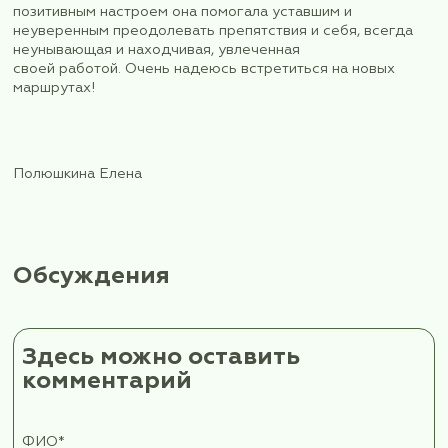
сопровождал мощный информационный поток, к
нами щедро делилась Тамара – ее знания геогр
истории, животного мира и местных обычаев С
Кавказа были поистине неисчерпаемы.
Экскурсии на БТА – большой оптический телеск
крупнейший на евразийском континенте и на Р
самый большой в мире радиотелескоп, где были
экскурсоводы-астрономы – также обогатили на
познаниями в области астрономии и астрофизик
то меня больше всего впечатлило то, что, оказыв
докомпьютерную эпоху, когда дежурный астрон
наблюдать за ночным небом в комфортных усло
удаленным монитором, он должен был находить
несколько часов своей смены в специальной
кабине, где выдерживался температурный режи
окружающей среды – это зимой при морозе по
градусов, а то и ниже. Вот уж не думала я в детс