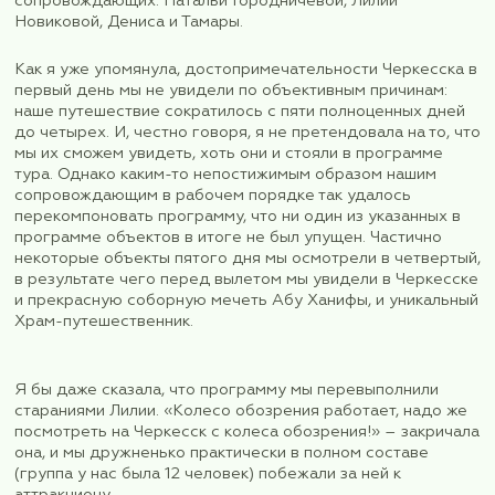
пищи в любое время суток. Тяготы томительног
в Шереметьево постепенно стирались из памяти
им приходило предвкушение приключений. В по
ночи мы добрались до
гостиницы, и утром я увидела, что вид горных х
окна столь великолепен, что не хочется включа
телевизор, потому что и так есть на что смотрет
кабинки канатной дороги, которой здесь не был
назад, степенно проплывали прямо над крышей
гостиницы. Я бы не стала бы так долго и
нудно описывать форс-мажор с нашим вылетом 
но именно эта не совсем штатная ситуация позв
оценить профессионализм, стрессоустойчивость
особенно – находчивость нашей команды
сопровождающих: Натальи Городничевой, Лили
Новиковой, Дениса и Тамары.
Как я уже упомянула, достопримечательности Ч
первый день мы не увидели по объективным при