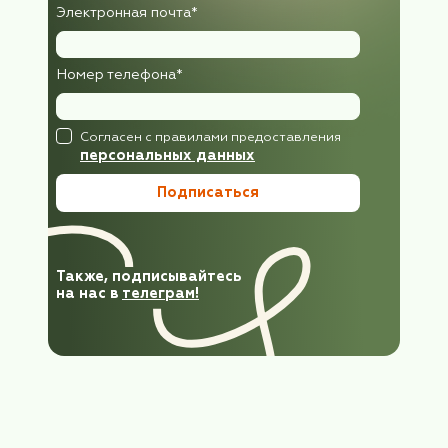
Три страны, 2 праздника. Индия-Непа
Бутан: как это было
читать далее