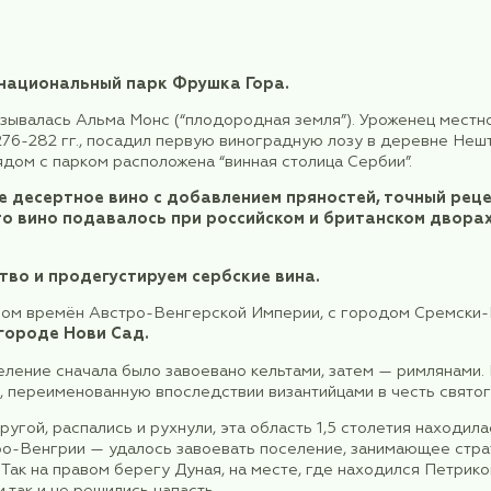
зорную экскурсию по городу. Мы познакомимся со
лики, у здания Национального театра и Национал
улице князя Михаила.
, зайдём в храм Св.Саввы.
обором и новым памятником Стефану Немане, ос
о из самых очаровательных мест в Белграде, кот
ородка.
це Австро-Венгрии и Османского государства, а с
сии.