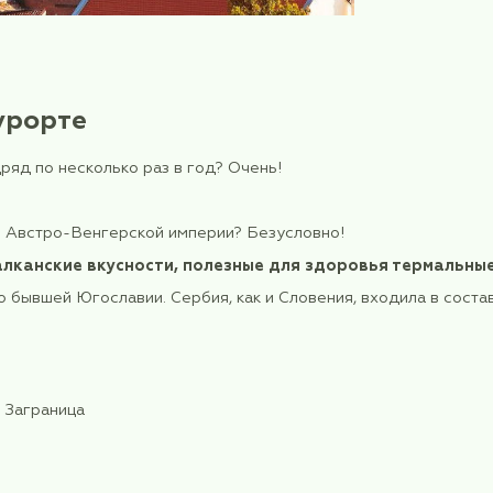
ом на курорте
лько лет подряд по несколько раз в год? Очень!
х? Конечно!
когда могучей Австро-Венгерской империи? Безус
ические балканские вкусности, полезные для