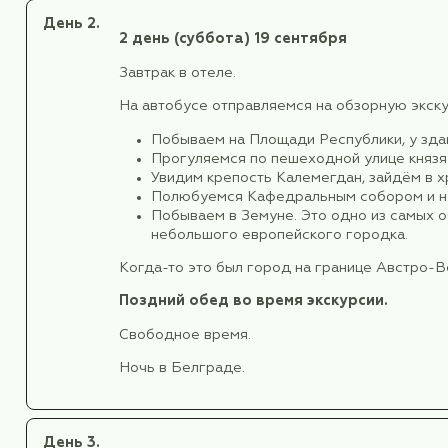
Прохождение паспортного контро
Встреча в аэропорту с гидом и т
Размещение в отеле
Mark
4*:
Расположен в Белграде, в 1
На всей территории отеля пр
Номера оборудованы всем н
Приветственный ужин в ресто
Именно здесь мы сможем ощутить
историческое знакомство со стра
Возвращение в отель.
Отдых в отеле.