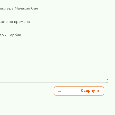
рии, с городом Сремски-Карловцы и
побываем в
тами, затем — римлянами. На правом берегу Дуная
нтийцами в честь святого Петра в Петрикон.
ть 1,5 столетия находилась под властью турок-
селение, занимающее стратегическое положение
е, где находился Петрикон, была заложена мощная
еимущественно венграми. Крепость была ключевы
ии, поэтому и сравнивалась с Гибралтаром,
.