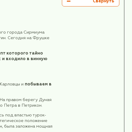
 всеми столичными локациями:
ьного музея,
нователю сербского государства.
орое сохраняет свой исторический шарм и атмосф
ейчас «город в городе».