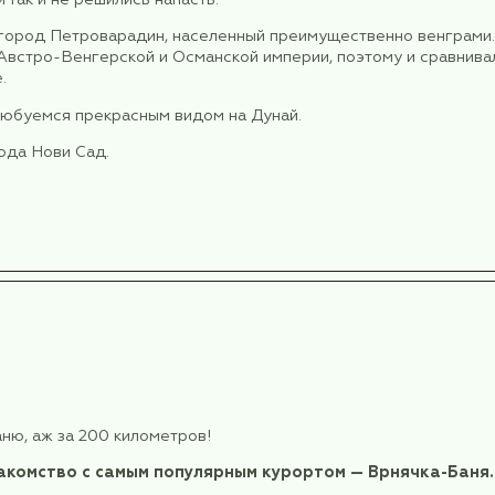
бря
экскурсию в
национальный парк Фрушка Гора.
шка Гора называлась Альма Монс (“плодородная 
равивший в 276-282 гг., посадил первую виногра
оделен, а рядом с парком расположена “винная ст
аутентичное десертное вино с добавлением 
колению. Это вино подавалось при российско
 производство и продегустируем сербские ви