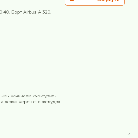
2750 €
Запись в лист ож
2400 €
31К вылет в Белград в 10:40. Борт Airbus A 320.