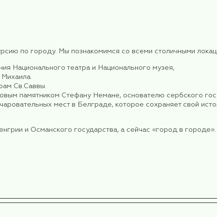
ля. Получение багажа.
рансфер в отель (расстояние от аэропорта до отел
5 минутах ходьбы от площади Республики и храма 
едоставляется бесплатный Wi-Fi.
еобходимым для комфортного путешествия.
ране «Большая Скадарлия».
 богемный дух Белграда, познакомиться с балкан
ной через гастрономические традиции Сербии. Да-