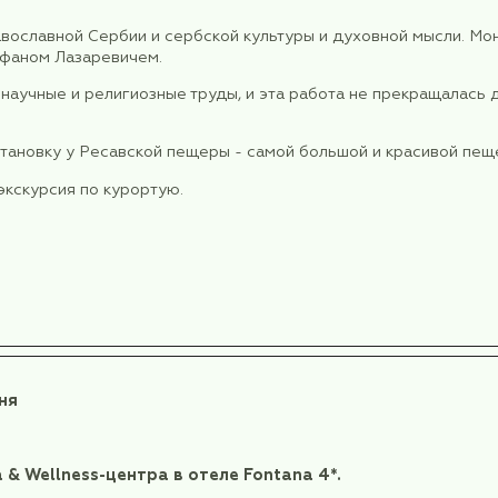
уховным центром времён Австро-Венгерской Импе
еводина, в городе Нови Сад.
алканах, поселение сначала было завоевано кель
ую крепость, переименованную впоследствии виза
и одна за другой, распались и рухнули, эта облас
империи — Австро-Венгрии — удалось завоевать по
ким миром. Так на правом берегу Дуная, на мест
оторую турки так и не решились напасть.
ти появился город Петроварадин, населенный пр
а границе Австро-Венгерской и Османской импер
е положение.
репость, полюбуемся прекрасным видом на Дунай
ой части города Нови Сад.
сии.