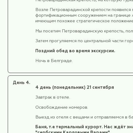
Ночь в Белграде.
День 3.
3 день
(воскресенье) 20 сентя
Завтрак в отеле.
После завтрака мы выезжаем на 
Во времена Римской империи Фру
император Марк Аврелий Проб, п
Горе насчитывается свыше 60 вин
Особую славу имеет бермет – 
передается от поколения к по
карту “Титаника”.
Мы непременно
посетим винное