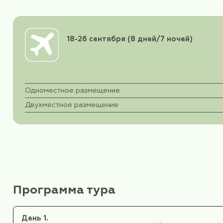
Хорошо, что есть безвизовая альтернатива пу
Мы приглашаем познакомиться с дружелюбной
Сложность
Ти
Стандартная
Оз
Распечатать тур
18-26 сентября (8 дней/7 но