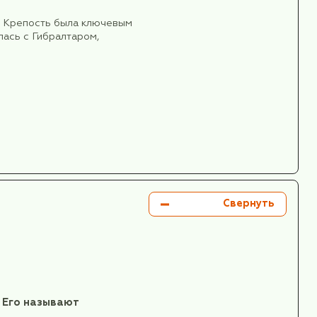
земля”). Уроженец местного города Сирмиума
дную лозу в деревне Нештин. Сегодня на Фрушке
олица Сербии”.
пряностей, точный рецепт которого тайно
м и британском дворах и входило в винную
на.