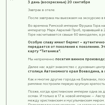
День 2.
2 день
(суббота) 19 сентября
Завтрак в отеле.
На автобусе отправляемся на об
Побываем на Площади Респуб
Прогуляемся по пешеходной 
Увидим крепость Калемегдан
Полюбуемся Кафедральным с
Побываем в Земуне. Это одн
небольшого европейского г
Когда-то это был город на грани
Поздний обед во время экскур
Свободное время.