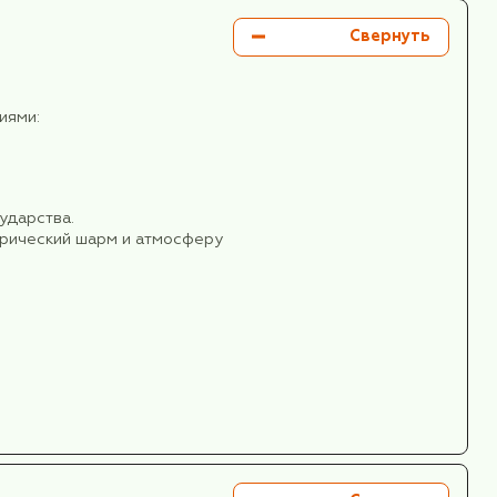
я около 20 км).
Святого Саввы.
ской аутентичной кухней -мы начинаем культурно
да, путь к сердцу туриста лежит через его желуд