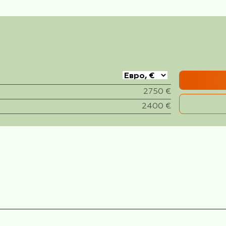
тешествию по бывшей Югославии. Сербия, как и Сл
 Сербией.
п тура:
доровление, Заграница
чей)