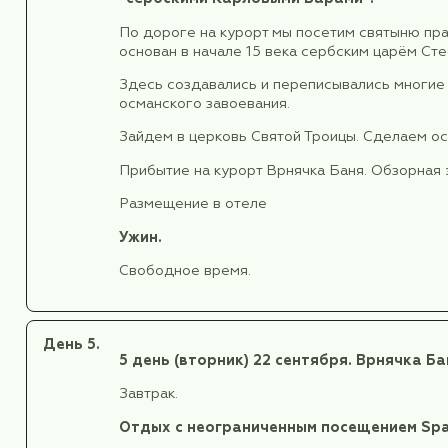
Далее нас ждёт знакомство с д
столице Автономного края Во
Как и многие другие города на Б
римляне построили первую крупн
Позже, когда христианские импери
осман. И только в 17 в. новой 
между христианским и мусульманс
Петроварадинская крепость, на к
Возле Петроварадинской крепос
фортификационным сооружением н
имеющим похожее стратегическо
Мы посетим Петроварадинскую к
Затем прогуляемся по центральн
Поздний обед во время экскур