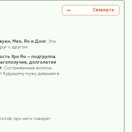
стический комплекс, расположен на склоне горы
исящая на склоне горы.
чений. Этот комплекс полностью отражает душу
линь.
миллионном городе очень много вечнозеленых
том нарциссов.