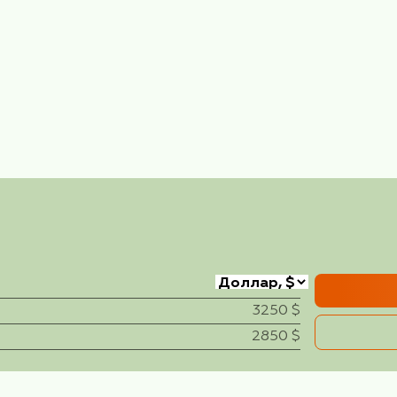
ватар»! Как много туристов побывало в заповедни
однебесной.
ивлекла в своё время внимание голливудских ки
в».
пейзажи Яншо – лучше, чем в Гуйлине", - гласит 
рое китайцы называют краем четырех чудес - зел
 горы Гуанси. Нас ждёт увлекательнейшее пут
п тура:
граница