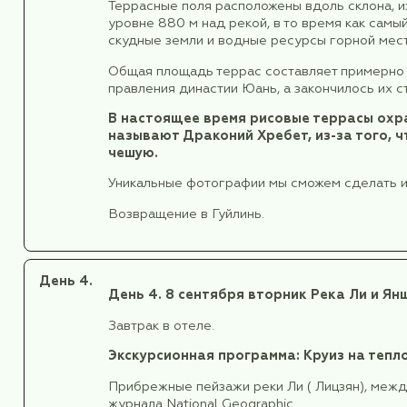
Гуйлинь возник вокруг многочис
«Две реки и четыре озера».
Прибытие в Гуйлинь в 16:42 встр
Заселение в отель.
Отдых.
День 3.
День 3.
7 сентября понедельн
Завтрак в отеле.
Переезд на автобусе в г. Луншэнь
На великолепных террасных по
различные группы меньшинств нос