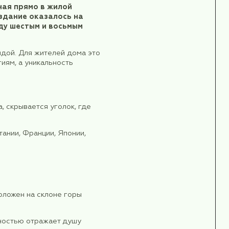
ines в 16:40
аэропорту с гидом и трансфер в отель.
могли принять душ, переодеться и немного