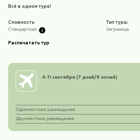
Как много сказано про голливудский фильм «А
единственное кинематографическое место П
Завораживающая красота пейзажей Гуйлиня пр
романа Сомерсета Моэма «Узорной покро
Пейзажи в Гуйлине – лучшие в Поднебесной, а 
Мы познакомимся с удивительным местом, кото
«Бархатный сезон» впервые оправляется в
имеющий аналогов в мире.
Всё в одном туре!
Сложность
Ти
Стандартная
За
Распечатать тур