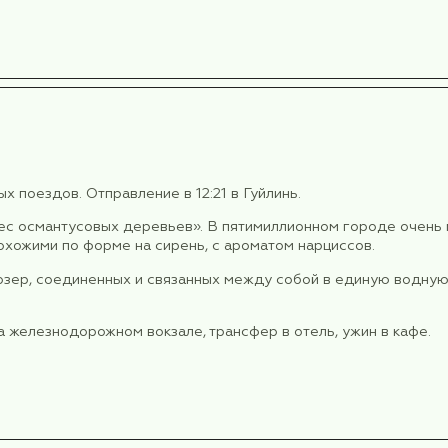
нтастика становится реальностью: станция м
 а гениальное инженерное решение. При стро
Архитекторы нашли выход, буквально продела
вызывая восторг у пассажиров и зрителей-турист
ти: вибрации и шум сведены к минимуму, благода
е особенно ценными.
й знаменитой улице.
мэньхао, здесь на перекрёстке истории и культур
эньхао одна из самых хорошо сохранившихся улиц
ткрыл свои двери миру, на Лунмэньхао разместилис
ела статус международного коммерческого и дип
сии. Мы побываем на Башне Куйсина .