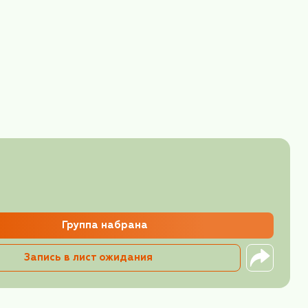
ке Чжанцзяцзе, но немногие путешественники знаю
нематографов,
снявших здесь фильм «Разрисов
древняя китайская поговорка.
еных гор, зеркальных вод, загадочных пещер и пр
ешествие - горы, реки, террасы, деревни и у