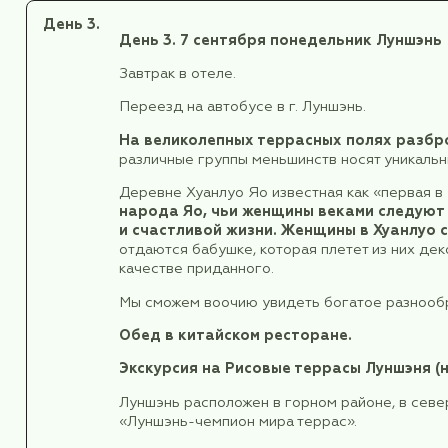
Побываем в Хунъядуне, в самом з
недалеко от реки Янцзы. Комплек
Хунъядун в Чунцине - настоящий 
Чунцина.
Возвращение в отель, отдых.
День 2.
День 2.
6 сентября воскресень
Завтрак в отеле, освобождение 
После завтрака, трансфер на вокз
В переводе с китайского Гуйлин
тропических деревьев с желтыми