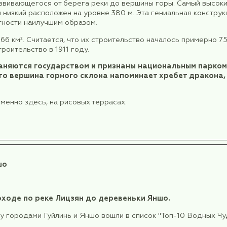
ленных рек и озер, соединенных и связанных меж
еча с гидом на железнодорожном вокзале, трансфер
ик Луншэнь
.
лях разбросаны различные деревни меньшинст
ят уникальные традиционные костюмы, чтут традиц