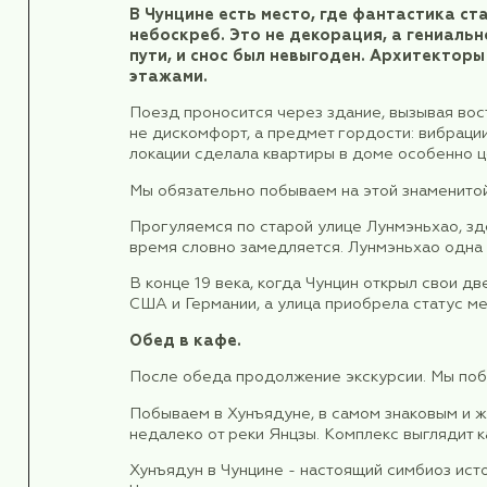
Программа тура
День 1.
День 0.
4 сентября пятница М
Вылет из Москвы, Шереметьево С 
Борт AIRBUS A 330, время в пути 
День 1.
5 сентября суббота Чу
В 05:45 прилет, получение багаж
Завтрак.
Специально для вас мы заброн
отдохнуть.
Выезд на экскурсию по городу.