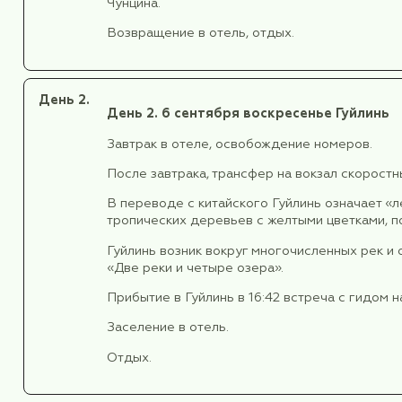
В Чунцине есть место, где фа
небоскреб. Это не декорация,
пути, и снос был невыгоден. 
этажами.
Поезд проносится через здание, 
не дискомфорт, а предмет гордос
локации сделала квартиры в дом
Мы обязательно побываем на это
Прогуляемся по старой улице Лун
время словно замедляется. Лунм
В конце 19 века, когда Чунцин о
США и Германии, а улица приобр
Обед в кафе.
После обеда продолжение экскур