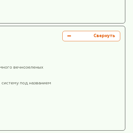
етро Лицзыба, встроенная прямо в жилой
ительстве монорельса здание оказалось на
в путь сквозь дом между шестым и восьмым
ов становясь живой легендой. Для жителей дома 
ря современным технологиям, а уникальность
ы, в самом центре города, скрывается уголок, где
.
ь консульства Великобритании, Франции, Японии,
ломатического хаба.