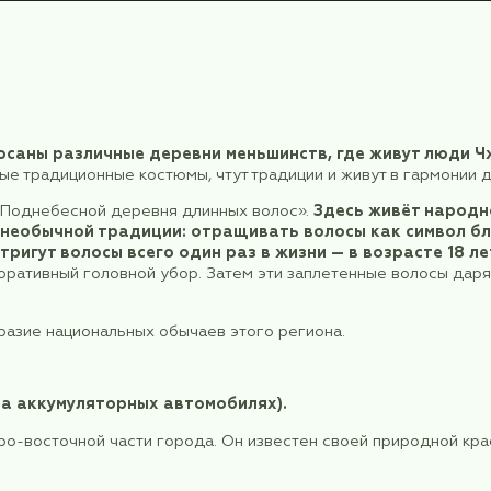
наковым и живописном уголке Чунцина. Этот тури
с выглядит как традиционная китайская деревня, в
симбиоз истории, культуры и современных развле
е Гуйлинь
номеров.
ал скоростных поездов. Отправление в 12:21 в Гуй
ь означает «лес османтусовых деревьев». В пяти
 цветками, похожими по форме на сирень, с арома