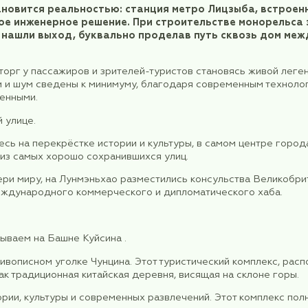
осква-Чунцин
в Чунцин рейсом GS7942 авиакомпании TianJin Airl
- 8 часов.
нцин
а, прохождение паспортного контроля. Встреча в 
ировали услугу "ранее заселение", чтобы вы 