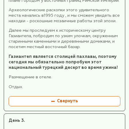
(время в пути 1,5 часа)
Получаем багаж (вещи оставляем в автобусе)
сразу отправляемся знакомиться с насле
великой римской цивилизации.
В музее мозаики Зеугма можно увидеть ред
экспонаты: статуя римской эпохи Марса, фонт
римской эпохи, мозаики-сокровища затоплен
города и многое другое.
Поселение Зеугма было основано за 300 лет
нашей эры одним из соратников Александра
Македонского - Селевком I Никатором, и был
названо по его имени Селевкией.
На другом берегу реки Евфрат этим же
военачальником был построен еще один горо
Апамея. Затем в 1 веке нашей эры оба города
завоевали римляне и назвали единым назван