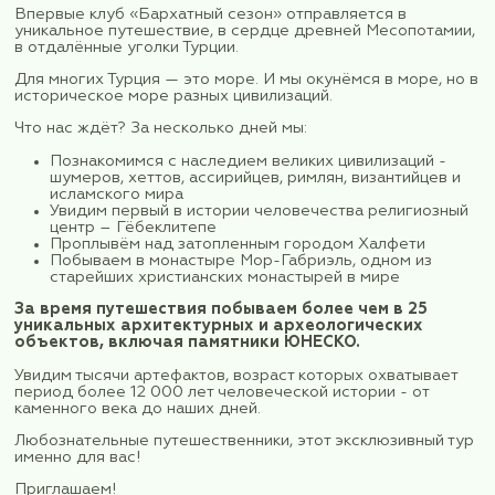
Турция. Между Тигром и
Ефратом: исторический экс
Месопотамию
Впервые клуб «Бархатный сезон» отправляется
уникальное путешествие, в сердце древней Ме
в отдалённые уголки Турции.
Для многих Турция — это море. И мы окунёмся в 
историческое море разных цивилизаций.
Что нас ждёт? За несколько дней мы:
Познакомимся с наследием великих цивилиз
шумеров, хеттов, ассирийцев, римлян, визан
исламского мира
Увидим первый в истории человечества ре
центр – Гёбеклитепе
Проплывём над затопленным городом Хал
Побываем в монастыре Мор-Габриэль, одн
старейших христианских монастырей в мир