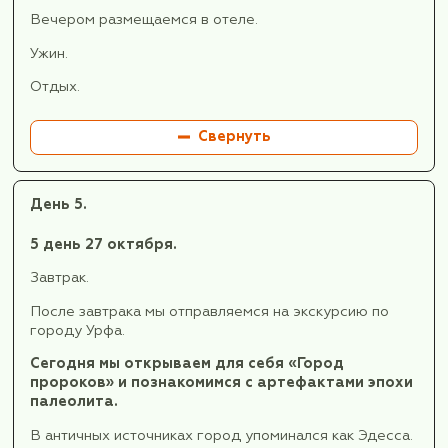
Далее нас ждёт переезд в Адыяман (~ 120 км)
несложный подъем на гору Немрут, которая я
одновременно и национальным парком, нахо
под охраной ЮНЕСКО.
Мы увидим один из самых красивых и
удивительных закатов в мире!
Мы посетим погребальный комплекс царя Ант
давшего название древней провинции Антиох
Далее мы отправляемся в отель. Размещение 
Ужин.
Отдых.