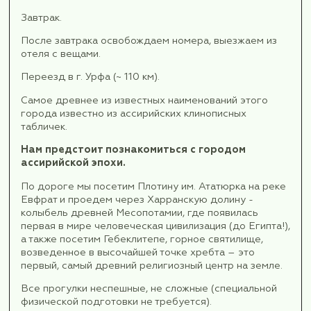
выезжаем из отеля.
Переезд в г. Халфети, 100 км в пути .
Весь экскурсионный день мы посвятим
знакомству с историй древней Анатолии.
Халфети - удивительный город, расположенн
берегу легендарной и самой большой реки З
Азии - Евфрата. Город (один из старейших г
Турции) впитал в себя всю удивительную крас
богатую историю древней Анатолии.
Благодаря историческим каменным домам и
природной красоте его называют «Скрытым 
Юго-Востока.
Мы сможем увидеть затопленный городок Ха
время непродолжительной (около часа) прогу
лодочках.