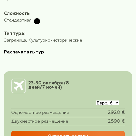
За время путешествия побываем более чем 
уникальных архитектурных и археологичес
объектов, включая памятники ЮНЕСКО.
Увидим тысячи артефактов, возраст которых ох
период более 12 000 лет человеческой истории 
каменного века до наших дней.
Любознательные путешественники, этот эксклюз
именно для вас!
Приглашаем!
Сложность
Стандартная
Тип тура:
Заграница, Культурно-исторические
Распечатать тур