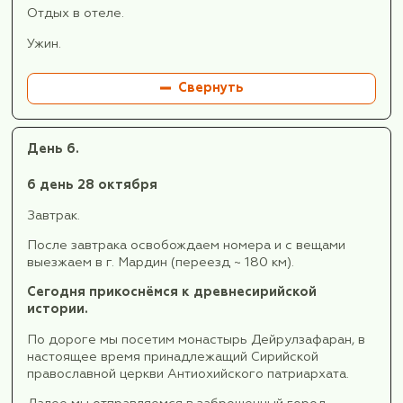
Евфрат и проедем через Харранскую долину 
колыбель древней Месопотамии, где появила
первая в мире человеческая цивилизация (до Е
а также посетим Гебеклитепе, горное святили
возведенное в высочайшей точке хребта – э
первый, самый древний религиозный центр на
Все прогулки неспешные, не сложные (специ
физической подготовки не требуется).
Вечером размещаемся в отеле.
Ужин.
Отдых.