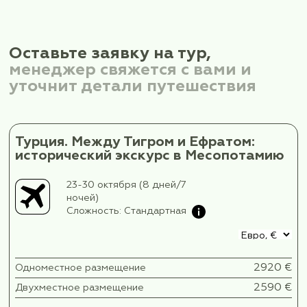
Знакомимся с многовековой историей
Месопотамии и увидим памятники
раннехристианской архитектуры.
Мардин является одним из немногих городов
который до сих пор сохраняет свой оригинал
исторический облик.
В прошлом это был важный торговый центр н
Великом шёлковом пути. Благодаря этому в 
сформировался уникальный микс религий и яз
который сохраняется и по сей день.
Мы посетим Музей Мардина, который собрал 
археологические и этнографические экспонат
раскрывающее многовековую историю Месо
и культурное многообразие региона.
После посещения музея мы прогуляемся по 
и увидим старинную мечеть Улу, далее - мед