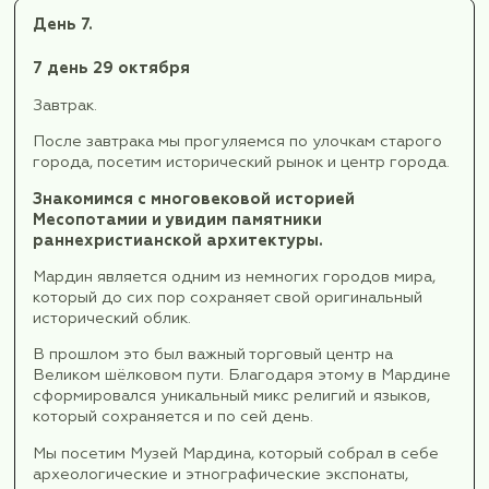
пророков, включая легендарного Авраама.
Мы посетим Археологический музей, являющ
крупнейшим музеем Турции по количеству
артефактов, около 10 000 начиная с эпохи па
и заканчивая исламским периодом.
Побываем на Священном озере Балыклы-Гёль
карпами. Пруд священных карпов расположен
дворе мечети Халиль-Раман. Согласно преда
именно здесь пророк Авраам был брошен в о
царём Нимродом, но Всевышний превратил п
воду, а горящие поленья — в карпов. Карпы в
почитаются местными жителями, их запрещен
ловить.
В конце дня прогуляемся по улочкам этого
старинного города, посетим базары и обязат
отведаем турецкий кофе.