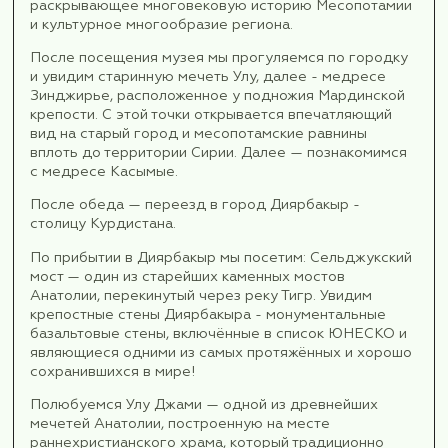
Отдых в отеле.
Ужин.
День 6.
6 день 28 октября
Завтрак.
После завтрака освобождаем номера и с ве
выезжаем в г. Мардин (переезд ~ 180 км).
Сегодня прикоснёмся к древнесирийской
истории.