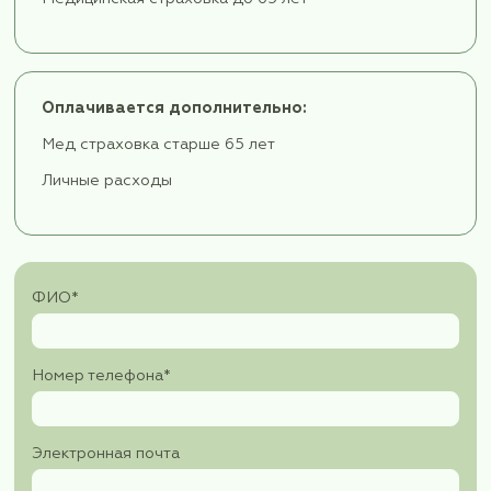
связывают с церковью Святого Фомы; Халде
церковь — католический храм;
Побываем в уникальной Армянской церкви. Ун
тем, что в ней семь алтарей: пять на первом 
вдоль восточной стены и ещё два на втором 
История Церкви Святого Киракоса (арм. Сур
Киракос) уходит корнями в далёкий 1376 год!
Вечером мы отправляемся в аэропорт и выле
Стамбул.
Трансфер в отель. Размещение. Отдых.
День 8.