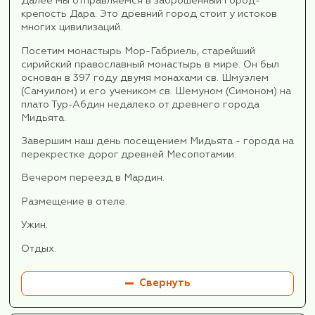
День 5.
5 день 27 октября.
Завтрак.
После завтрака мы отправляемся на экскурси
городу Урфа.
Сегодня мы открываем для себя «Город
пророков» и познакомимся с артефактам
палеолита.
В античных источниках город упоминался как
В сирийской традиции его называли Урхай или
В османских документах сохранилось названи
позднее в обиходе закрепилось Урфа. Этот
удивительный город называют «Городом прор
потому что считается местом жительства пят