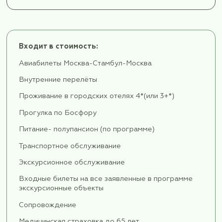
Зинджирье, расположенное у подножия Мард
крепости. С этой точки открывается впечатл
вид на старый город и месопотамские равни
вплоть до территории Сирии. Далее — позна
с медресе Касымые.
После обеда — переезд в город Диярбакыр 
столицу Курдистана.
По прибытии в Диярбакыр мы посетим: Сельд
мост — один из старейших каменных мостов
Анатолии, перекинутый через реку Тигр. Увид
крепостные стены Диярбакыра - монументал
базальтовые стены, включённые в список Ю
являющиеся одними из самых протяжённых и
сохранившихся в мире!
Полюбуемся Улу Джами — одной из древней
мечетей Анатолии, построенную на месте
раннехристианского храма, который традици