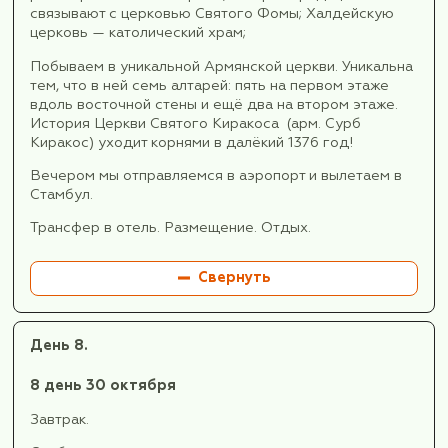
По дороге мы посетим монастырь Дейрулзафа
настоящее время принадлежащий Сирийской
православной церкви Антиохийского патриарх
Далее мы отправляемся в заброшенный горо
крепость Дара. Это древний город стоит у ис
многих цивилизаций.
Посетим монастырь Мор-Габриель, старейши
сирийский православный монастырь в мире. О
основан в 397 году двумя монахами св. Шмуэ
(Самуилом) и его учеником св. Шемуном (Сим
плато Тур-Абдин недалеко от древнего горо
Мидьята.
Завершим наш день посещением Мидьята - г
перекрестке дорог древней Месопотамии.
Вечером переезд в Мардин.