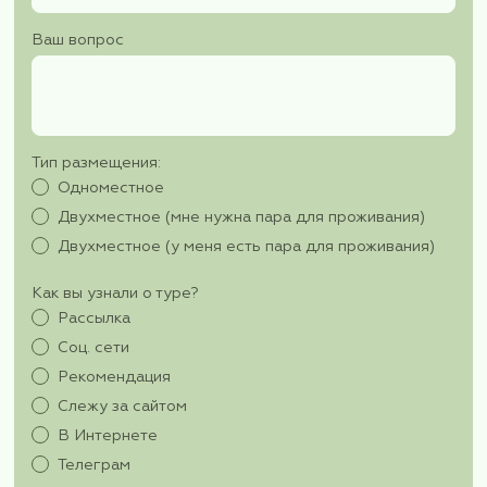
8 день 30 октября
Завтрак.
Свободное время.
Освобождение номеров в 12 часов (вещи мо
оставить в камере хранения отеля) и погулять
сувенирным магазинчикам.
Трансфер в аэропорт.
Вылет в Москву в 19:00, рейс авиакомпанией
«Аэрофлот» SU 2133.
Прибытие в Москву в 23:45