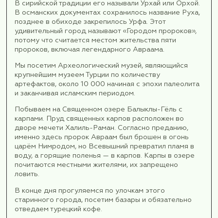
День 4.
4 день 26 октября.
Завтрак.
После завтрака освобождаем номера, выезж
отеля с вещами.
Переезд в г. Урфа (~ 110 км).
Самое древнее из известных наименований э
города известно из ассирийских клинописных
табличек.
Нам предстоит познакомиться с городом
ассирийской эпохи.
По дороге мы посетим Плотину им. Ататюрка 