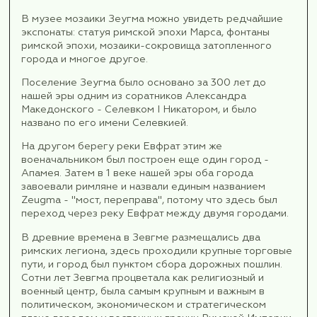
Вечером нас ждёт прогулка на кораблике
Босфору, яркий вечер на корабле с ужино
музыкой и видами ночного Стамбула. Нач
маленькое путешествия внутри мегаполис
Возвращение в отель, отдых.
День 2.
2 день 24 октября.
Завтрак.
Освобождаем номера и с вещами выезжаем и
Трансфер в аэропорт Стамбула и перелет в Г