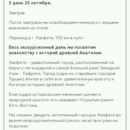
Zeugma - "мост, переправа", потому что здес
переход через реку Евфрат между двумя го
В древние времена в Зевгме размещались д
римских легиона, здесь проходили крупные т
пути, и город был пунктом сбора дорожных п
Сотни лет Зевгма процветала как религиозный
военный центр, была самым крупным и важным
политическом, экономическом и стратегичес
плане городом у восточных границ Римской 
Археологические раскопки этого удивительн
места начались в1995 году , и мы сможем уви
находки - роскошные мозаичные работы этой 
Далее мы проследуем к историческому цент
Газиантепа, побродим по узким улочкам, окр
старинными каменными и деревянными домика
посетим местный восточный базар.