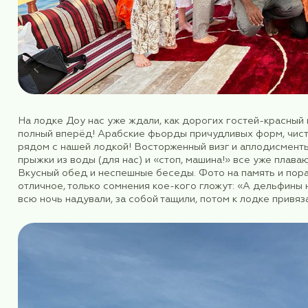
Нас предупредили, что на озере птиц увидеть 
утки с утятами, и ещё какие-то пернатые плыли
рядом всегда замечали спасателей на лодках 
«безопасности много не бывает»
Просто лежать и загорать на пляже – это, ко
дальше, в соседний Оман. Рано утром весь о
Границу прошли быстро, теперь в паспорте ес