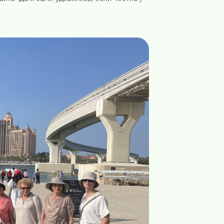
Эмираты? В который раз?» НО! Даже тех, кто быва
ли, чем удивить. Да и сами удивились, если честно
было.