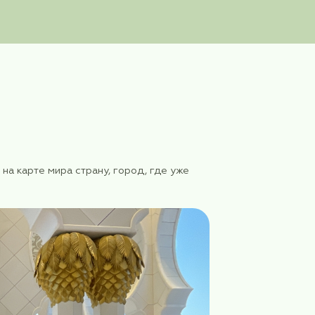
ивляют!
вляют!
 - отмечать на карте мира страну, город, где уже
ьше!»