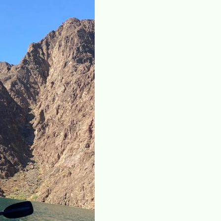
ойками, садами -цветами, побывали в музеях и 
впечатления от новинок. Наше открытие года-
ейшая вода. Отражаются в воде горы, голубое неб
ные жилеты. А «плавсредства»- на выбор: каяки-
сипеды-катамараны- работай ногами: крути педал
ой рукой и просто любуйся красотами…