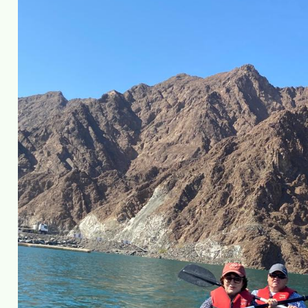
Конечно, полюбовались небоскрёбами-новостр
по Лувру прошлись, но самые яркие эмоции и 
уникальное место -Хатта. Горное озеро, чист
Экипировка для всех обязательная -спасатель
работай руками: вёсла в помощь; водные вело
«бублик» с электродвигателем- управляй одн