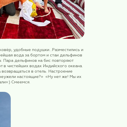
— это большая редкость, но нам повезло. И лебед
 рядом. И все тревоги и волнения исчезли. Да и
моторных (патрулировали, контролировали,
нечно, скучно и следующий наш поход был ещё
тряд выдвигается на встречу новым приключениям.
ть штамп, что побывали в Султанате Оман.